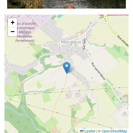
+
−
Leaflet
|
©
OpenStreetMap