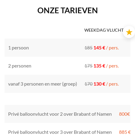
ONZE TARIEVEN
★
WEEKDAG VLUCHT* VA
1 persoon
185
145 €
/ pers.
2 personen
175
135 €
/ pers.
vanaf 3 personen en meer (groep)
170
130 €
/ pers.
Privé balloonvlucht voor 2 over Brabant of Namen
800€
Privé balloonvlucht voor 3 over Brabant of Namen
885 €